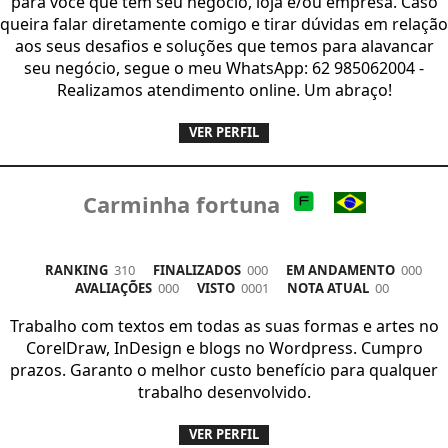
para você que tem seu negócio, loja e/ou empresa. Caso
queira falar diretamente comigo e tirar dúvidas em relação
aos seus desafios e soluções que temos para alavancar
seu negócio, segue o meu WhatsApp: 62 985062004 -
Realizamos atendimento online. Um abraço!
VER PERFIL
Carminha fortuna
RANKING
310
FINALIZADOS
000
EM ANDAMENTO
000
AVALIAÇÕES
000
VISTO
0001
NOTA ATUAL
00
Trabalho com textos em todas as suas formas e artes no
CorelDraw, InDesign e blogs no Wordpress. Cumpro
prazos. Garanto o melhor custo benefício para qualquer
trabalho desenvolvido.
VER PERFIL