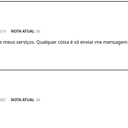
319
NOTA ATUAL
00
dos meus serviços. Qualquer coisa é só enviar-me mensagem
307
NOTA ATUAL
00